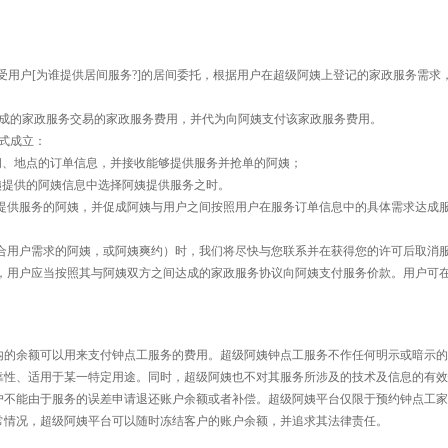
接受用户[为谁提供居间服务?]的居间委托，根据用户在超级阿姨上登记的家政服务需
达成的家政服务交易的家政服务费用，并代为向阿姨支付该家政服务费用。
正式成立：
间、地点的订单信息，并接收能够提供服务并抢单的阿姨；
姨提供的阿姨信息中选择阿姨提供服务之时。
以提供服务的阿姨，并促成阿姨与用户之间按照用户在服务订单信息中的具体需求达成
适合用户需求的阿姨，或阿姨爽约）时，我们将尽快与您联系并在获得您的许可后取消
后，用户应当按照其与阿姨双方之间达成的家政服务协议向阿姨支付服务价款。用户可
内的余额可以用来支付钟点工服务的费用。超级阿姨钟点工服务不作任何明示或暗示的
靠性、适用于某一特定用途。同时，超级阿姨也不对其服务所涉及的技术及信息的有效
户不能由于服务的误差申请退还账户余额或者补偿。超级阿姨平台仅限于预约钟点工家
常情况，超级阿姨平台可以随时冻结客户的账户余额，并追求其法律责任。