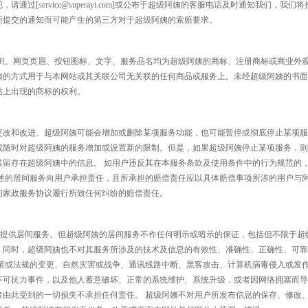
通过[service@superayi.com]或公布于超级阿姨的客服电话及时通知我们，
所提交的通知而可能产生的第三方对于超级阿姨的索赔要求。
标识、网页页眉、按钮图标、文字、服务品名均为超级阿姨的商标、注册商标或商业外
姨的方式用于与本网站或其关联公司无关联的任何商品或服务上。未经超级阿姨的书面
站上出现的商标的权利。
更改和改进。超级阿姨可能会增加或删除某项服务功能，也可能暂停或彻底停止某项服
或随时对超级阿姨的服务增加或设置新的限制。但是，如果超级阿姨停止某项服务，则
其留存在超级阿姨中的信息。 如用户违反其在本服务条款及使用条件中的行为规范的
所述的居间服务向用户承担责任，且所承担的赔偿责任应以具体赔偿事项所涉的用户与
间家政服务协议履行所致任何纠纷的赔偿责任。
向您提供居间服务。但超级阿姨的居间服务不作任何明示或暗示的保证，包括但不限于
。同时，超级阿姨也不对其服务所涉及的技术及信息的有效性、准确性、正确性、可靠
政策或法规的变更、自然灾害或战争、通讯线路中断、黑客攻击、计算机病毒侵入或发
不可抗力事件，以及他人蓄意破坏、正常的系统维护、系统升级，或者因网络拥塞而导
者由此受到的一切损失不承担任何责任。 超级阿姨不对用户所发布信息的保存、修改