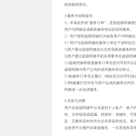
纷的赔偿责任。
3.服务开始和提供
1）本条款所述“服务订单”，是指超级阿姨
用户与阿姨达成家政服务协议的居间服务。
2）用户授权超级阿姨代为收取用户与阿姨
3.1 用户与超级阿姨的服务订单在下述时刻
1)用户通过超级阿姨送出含所需家政服务时
2)用户通过超级阿姨手机应用要求在超级阿
3.2超级阿姨将根据服务订单信息访寻到可
超级阿姨与用户之间的居间服务协议终止。
3.3如服务订单无法履行（例如无法访寻到
3.4阿姨履行完毕其与用户达成的服务合同
阿姨进一步改进服务。
4.充值与消费
用户在超级阿姨平台充值到个人账户，账户
性、没有错误或疏漏、持续性、准确性、可
定、完整和及时性作出任何承诺和保证。客
法使用平台预约非家政服务。一旦发现有异