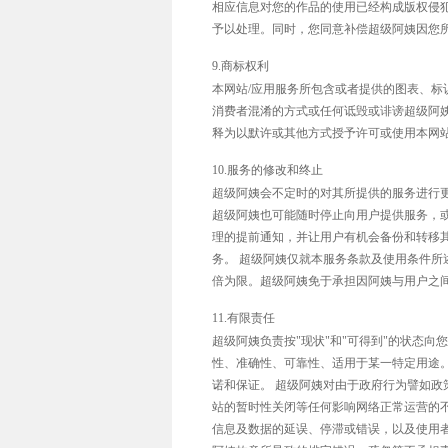
相应信息对您的作品的使用已经构成版权侵犯，请
予以处理。同时，您同意补偿超级阿姨因您
9.商标权利
本网站/应用服务所包含或者提供的图表、
消费者混淆的方式或任何诋毁或诽谤超级阿
释为以默许或其他方式授予许可或使用本网
10.服务的修改和终止
超级阿姨会不定时的对其所提供的服务进行
超级阿姨也可能随时停止向用户提供服务，
理的提前通知，并让用户有机会备份和转移
务。 超级阿姨仅就本服务条款及使用条件
倍为限。超级阿姨免于承担因阿姨与用户之
11.有限责任
超级阿姨负责按"现状"和"可得到"的状态
性、准确性、可靠性、适用于某一特定用途
诺和保证。 超级阿姨对由于政府行为譬如
站的暂时性关闭等任何影响网络正常运营的
信息及数据的延误、停滞或错误，以及使用