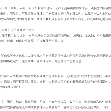
括但不限于姓名、年龄、籍贯和服务报价等）公布于超级阿姨服务平台，该信息的真实
准确性、完整性、可靠性作出保证。用户应核实该信息的真实性，如果用户认为上述信
解除与阿姨之间的服务合同，并通过客户或服务评价体系通知我们，我们将即刻更新所
供过家政服务的阿姨做出评论。
料，除非我们另行说明，用户同意授予超级阿姨非独有的、免费的、永久的、不可撤销
出版、翻译、创作衍生作品、分发和展示这些内容。
位置信息等个人信息，以便实现向用户推荐更适合其地理范围需求的阿姨信息等重要功
法律明确规定外，超级阿姨不会向任何第三方提供用户前述信息。
后方得以从手机客户端使用超级阿姨所提供的服务。超级阿姨在此授予您免费的、不可
件。但是，您不得复制、修改、发布、出售或出租我们的服务或所含软件的任何部分，
级阿姨的书面许可。
文字、图表、标识、按钮图标、图像、声音文件片段、数字下载、数据编辑和软件都是
的所有软件都是超级阿姨或其软件供应商的财产，受中国和国际版权法的保护。 同时