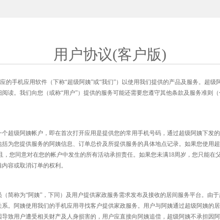
用户协议(客户版)
.com及相应的手机应用软件（下称“超级阿姨”或“我们”）以使用我们提供的产品及服务
细阅读。我们向您（或称“用户”）提供的服务可能还需要您遵守其他条款及服务准则
一个超级阿姨帐户，即在首次打开应用是提供您的常用手机号码，通过超级阿姨下发的
包括为您提供服务的阿姨信息、订单总价及所提供服务的具体地点记录。如果您使用超
且，您同意对在您的帐户中发生的所有活动承担责任。如果您未满18周岁，您只能在
辑内容或取消订单的权利。
员（简称为“阿姨”，下同）及用户提供家政服务需求发布及接收的居间服务平台。由
关系。阿姨使用我们的手机应用寻找客户提供家政服务。用户与阿姨通过超级阿姨的居
因导致用户遭受相关财产及人身损害的，用户应直接向阿姨追偿，超级阿姨不承担因阿