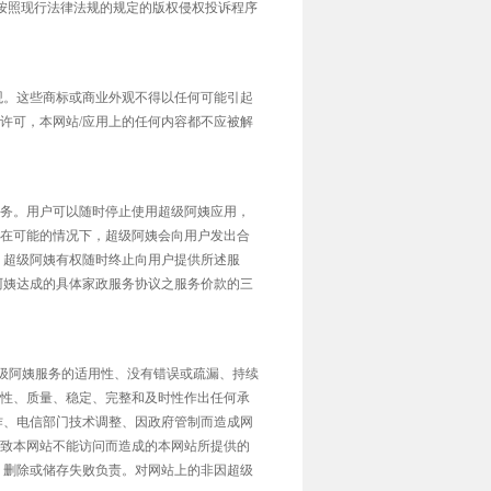
我们将按照现行法律法规的规定的版权侵权投诉程序
观。这些商标或商业外观不得以任何可能引起
许可，本网站/应用上的任何内容都不应被解
务。用户可以随时停止使用超级阿姨应用，
在可能的情况下，超级阿姨会向用户发出合
，超级阿姨有权随时终止向用户提供所述服
阿姨达成的具体家政服务协议之服务价款的三
超级阿姨服务的适用性、没有错误或疏漏、持续
性、质量、稳定、完整和及时性作出任何承
作、电信部门技术调整、因政府管制而造成网
致本网站不能访问而造成的本网站所提供的
、删除或储存失败负责。对网站上的非因超级