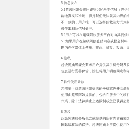
5.信息发布
5.1超级阿姨会将阿姨登记的基本信息（包
能地真实和准确，但是我们无法就其内容的
不一致的，用户唯一可以选择的救济方式为
姨作出相应信息处理。
5.2用户可以在超级阿姨服务平台对向其提
5.3如果用户在超级阿姨张贴内容或提交材
围内任何媒体上使用、转载、修改、改编、
6.隐私
超级阿姨可能会要求用户提供其手机号码及
信息进行妥善保管，除征得用户明确同意和
7.软件使用条款
您需要下载超级阿姨提供的手机软件并安装
使用由超级阿姨提供的、包含在服务中的软
代码，除非法律禁止上述限制或您已获得超
8.版权
超级阿姨服务所包含或提供的所有内容诸如
国际版权法的保护。超级阿姨上所提供使用